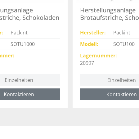
lungsanlage
Herstellungsanlage
striche, Schokoladen
Brotaufstriche, Sch
- 20997
r
Packint
Hersteller
Packint
SOTU1000
Modell
SOTU100
mmer
Lagernummer
20997
Einzelheiten
Einzelheiten
Kontaktieren
Kontaktieren