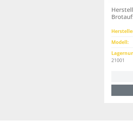
Herstel
Brotauf
- 21001
Herstelle
Modell
Lagernu
21001