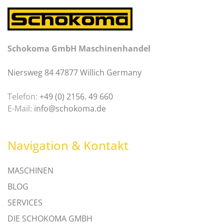
Schokoma GmbH Maschinenhandel
Niersweg 84 47877 Willich Germany
Telefon:
+49 (0) 2156. 49 660
E-Mail:
info@schokoma.de
Navigation & Kontakt
MASCHINEN
BLOG
SERVICES
DIE SCHOKOMA GMBH