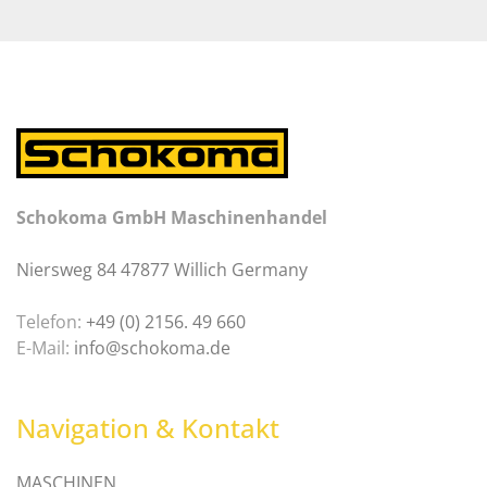
Schokoma GmbH Maschinenhandel
Niersweg 84 47877 Willich Germany
Telefon:
+49 (0) 2156. 49 660
E-Mail:
info@schokoma.de
Navigation & Kontakt
MASCHINEN