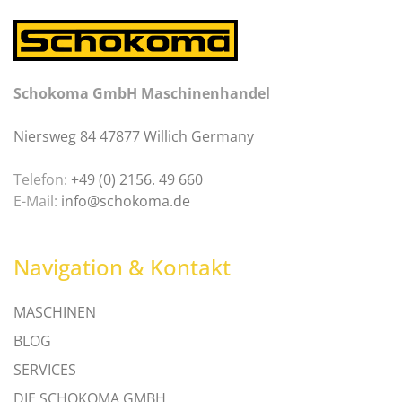
Schokoma GmbH Maschinenhandel
Niersweg 84 47877 Willich Germany
Telefon:
+49 (0) 2156. 49 660
E-Mail:
info@schokoma.de
Navigation & Kontakt
MASCHINEN
BLOG
SERVICES
DIE SCHOKOMA GMBH