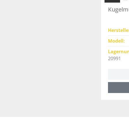
Kugelmü
Herstelle
Modell
Lagernu
20991