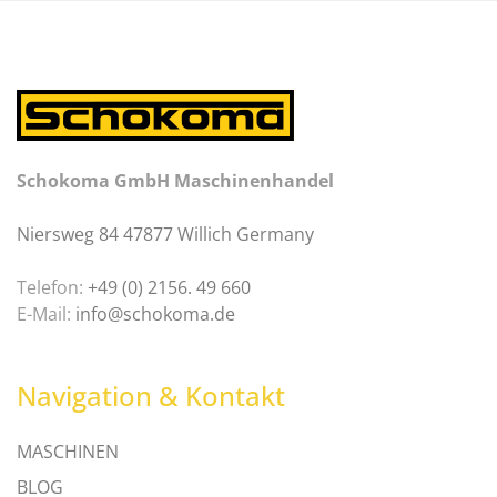
Schokoma GmbH Maschinenhandel
Niersweg 84 47877 Willich Germany
Telefon:
+49 (0) 2156. 49 660
E-Mail:
info@schokoma.de
Navigation & Kontakt
MASCHINEN
BLOG