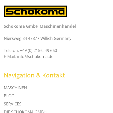
Schokoma GmbH Maschinenhandel
Niersweg 84 47877 Willich Germany
Telefon:
+49 (0) 2156. 49 660
E-Mail:
info@schokoma.de
Navigation & Kontakt
MASCHINEN
BLOG
SERVICES
DIE SCHOKOMA GMBH