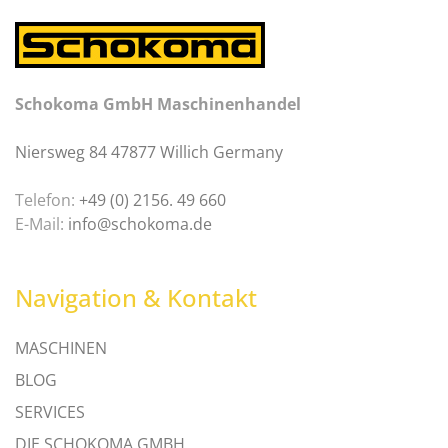
Schokoma GmbH Maschinenhandel
Niersweg 84 47877 Willich Germany
Telefon:
+49 (0) 2156. 49 660
E-Mail:
info@schokoma.de
Navigation & Kontakt
MASCHINEN
BLOG
SERVICES
DIE SCHOKOMA GMBH