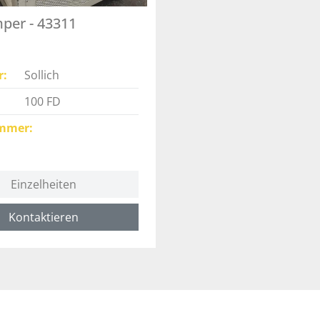
per - 43311
r
Sollich
100 FD
mmer
Einzelheiten
Kontaktieren