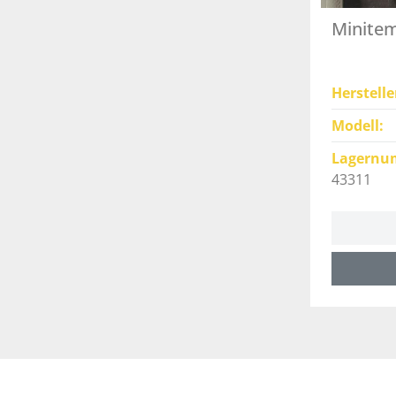
Minitem
Herstelle
Modell
Lagernu
43311