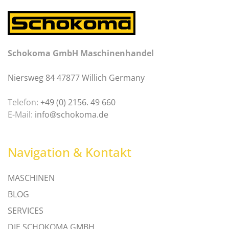
Schokoma GmbH Maschinenhandel
Niersweg 84 47877 Willich Germany
Telefon:
+49 (0) 2156. 49 660
E-Mail:
info@schokoma.de
Navigation & Kontakt
MASCHINEN
BLOG
SERVICES
DIE SCHOKOMA GMBH