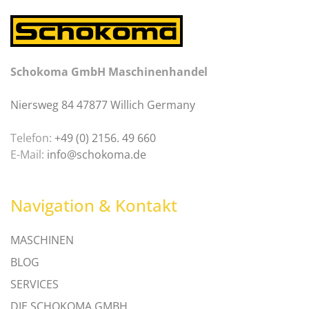
Schokoma GmbH Maschinenhandel
Niersweg 84 47877 Willich Germany
Telefon:
+49 (0) 2156. 49 660
E-Mail:
info@schokoma.de
Navigation & Kontakt
MASCHINEN
BLOG
SERVICES
DIE SCHOKOMA GMBH