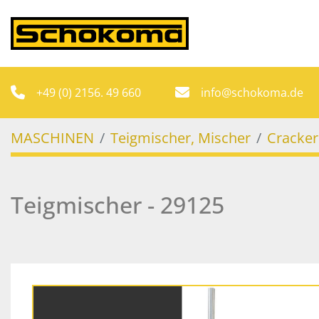
+49 (0) 2156. 49 660
info@schokoma.de
MASCHINEN
Teigmischer, Mischer
Cracker
Teigmischer - 29125