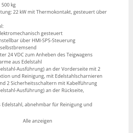
 500 kg 
tung: 22 kW mit Thermokontakt, gesteuert über 
: 
elektromechanisch gesteuert 
nstellbar über HMI-SPS-Steuerung 
 selbstbremsend 
alter 24 VDC zum Anheben des Teigwagens
arme aus Edelstahl
delstahl-Ausführung) an der Vorderseite mit 2 
ktion und Reinigung, mit Edelstahlscharnieren 
d 2 Sicherheitsschaltern mit Kabelführung 
elstahl-Ausführung) an der Rückseite, 
 Edelstahl, abnehmbar für Reinigung und 
s Mischers mit am Rahmen verschweißten Platten 
Alle anzeigen
en zur Schwingungsdämpfung 