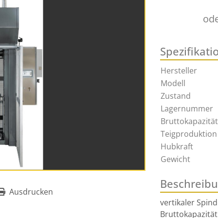
od
Spezifikati
Hersteller
Modell
Zustand
Lagernummer
Bruttokapazität
Teigproduktion
Hubkraft
Gewicht
Beschreib
Ausdrucken
vertikaler Spin
Bruttokapazität 