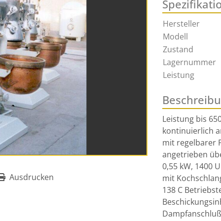
Spezifikati
Hersteller
Modell
Zustand
Lagernummer
Leistung
Beschreib
Leistung bis 650 
kontinuierlich a
mit regelbarer 
angetrieben übe
0,55 kW, 1400 Up
Ausdrucken
mit Kochschlang
138 C Betriebst
Beschickungsinhal
Dampfanschluß R