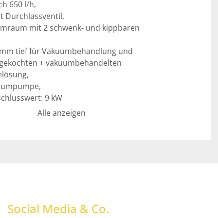
 650 l/h, 

Durchlassventil,

mraum mit 2 schwenk- und kippbaren 
 mm tief für Vakuumbehandlung und

 gekochten + vakuumbehandelten 
lösung, 

uumpumpe,

schlusswert: 9 kW

00 x 2420 x 2250 mm hoch 

Alle anzeigen
Social Media & Co.