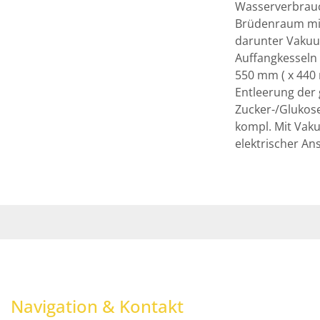
Wasserverbrauch
Brüdenraum mit 
darunter Vakuu
Auffangkesseln

550 mm ( x 440
Entleerung der
Zucker-/Glukose
kompl. Mit Vak
elektrischer An
Raumbedarf: 20
fabrikneu
Navigation & Kontakt