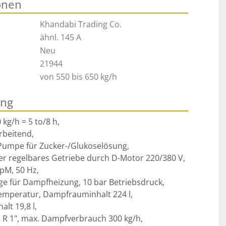
onen
Khandabi Trading Co.
ähnl. 145 A
Neu
21944
von 550 bis 650 kg/h
ung
kg/h = 5 to/8 h, 

rbeitend, 

Pumpe für Zucker-/Glukoselösung, 

r regelbares Getriebe durch D-Motor 220/380 V,

M, 50 Hz, 

e für Dampfheizung, 10 bar Betriebsdruck, 

emperatur, Dampfrauminhalt 224 l, 

t 19,8 l, 

 1", max. Dampfverbrauch 300 kg/h, 
