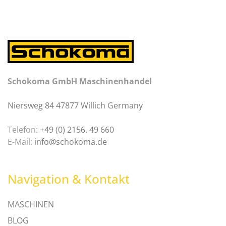
Schokoma GmbH Maschinenhandel
Niersweg 84 47877 Willich Germany
Telefon:
+49 (0) 2156. 49 660
E-Mail:
info@schokoma.de
Navigation & Kontakt
MASCHINEN
BLOG