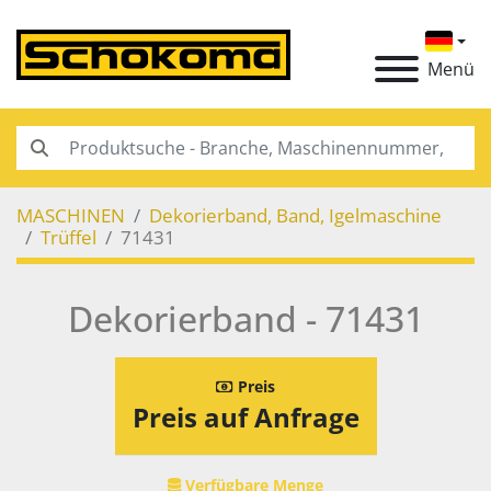
Menü
MASCHINEN
Dekorierband, Band, Igelmaschine
Trüffel
71431
Dekorierband - 71431
Preis
Preis auf Anfrage
Verfügbare Menge