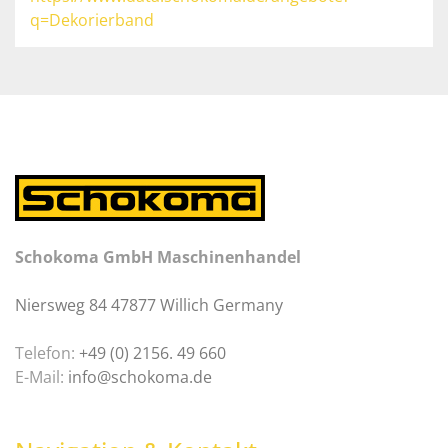
q=Dekorierband
Schokoma GmbH Maschinenhandel
Niersweg 84 47877 Willich Germany
Telefon:
+49 (0) 2156. 49 660
E-Mail:
info@schokoma.de