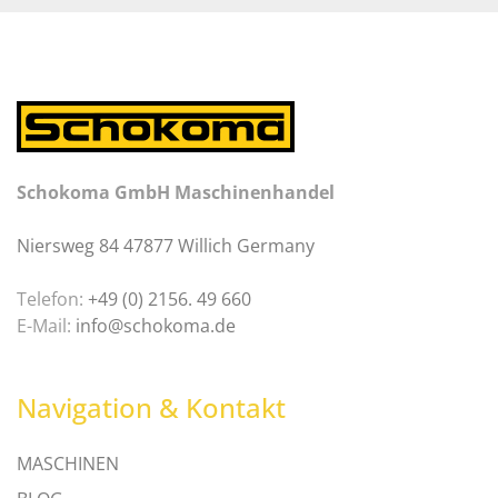
Schokoma GmbH Maschinenhandel
Niersweg 84 47877 Willich Germany
Telefon:
+49 (0) 2156. 49 660
E-Mail:
info@schokoma.de
Navigation & Kontakt
MASCHINEN