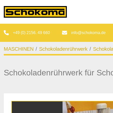
+49 (0) 2156. 49 660
info@schokoma.de
MASCHINEN
Schokoladenrührwerk
Schokol
Schokoladenrührwerk für Sch