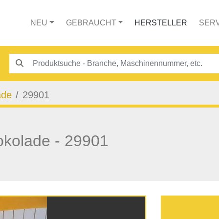
NEU
GEBRAUCHT
HERSTELLER
SER
ade
29901
okolade - 29901