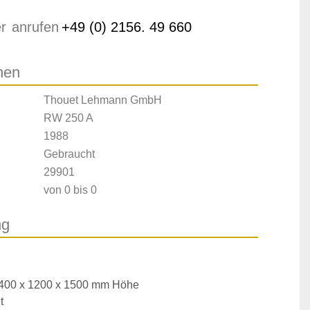
r
anrufen
+49 (0) 2156. 49 660
nen
Thouet Lehmann GmbH
RW 250 A
1988
Gebraucht
29901
von 0 bis 0
ng
00 x 1200 x 1500 mm Höhe

t