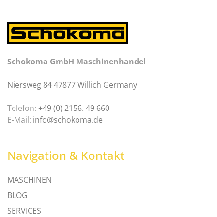
Schokoma GmbH Maschinenhandel
Niersweg 84 47877 Willich Germany
Telefon:
+49 (0) 2156. 49 660
E-Mail:
info@schokoma.de
Navigation & Kontakt
MASCHINEN
BLOG
SERVICES