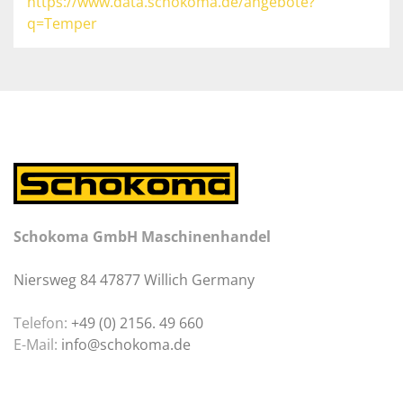
https://www.data.schokoma.de/angebote?
q=Temper
Schokoma GmbH Maschinenhandel
Niersweg 84 47877 Willich Germany
Telefon:
+49 (0) 2156. 49 660
E-Mail:
info@schokoma.de