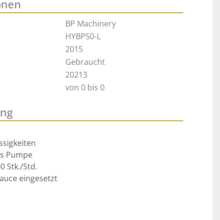
onen
BP Machinery
HYBP50-L
2015
Gebraucht
20213
von 0 bis 0
ung
ssigkeiten

ls Pumpe

 Stk./Std.

auce eingesetzt