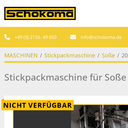
+49 (0) 2156. 49 660
info@schokoma.de
MASCHINEN
Stickpackmaschine
Soße
20
Stickpackmaschine für Soße 
NICHT VERFÜGBAR