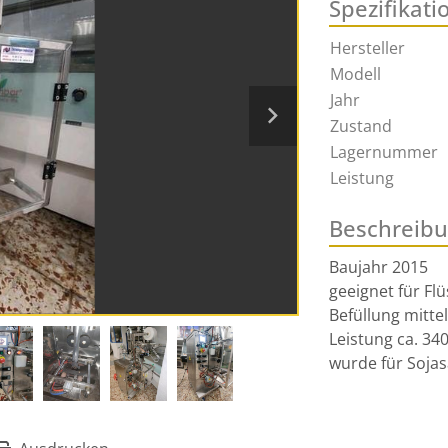
Spezifikati
Hersteller
Modell
Jahr
Zustand
Lagernummer
Leistung
Beschreib
Baujahr 2015

geeignet für Flü
Befüllung mitte
Leistung ca. 3400
wurde für Sojas