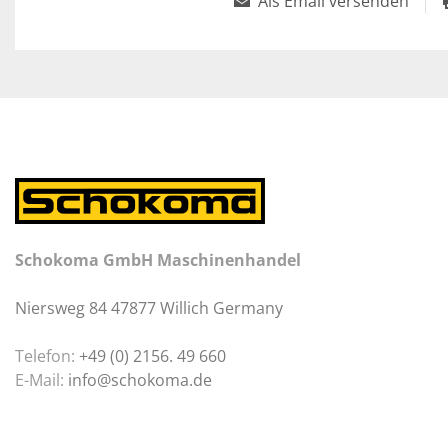
Als Email versenden
Schokoma GmbH Maschinenhandel
Niersweg 84 47877 Willich Germany
Telefon:
+49 (0) 2156. 49 660
E-Mail:
info@schokoma.de