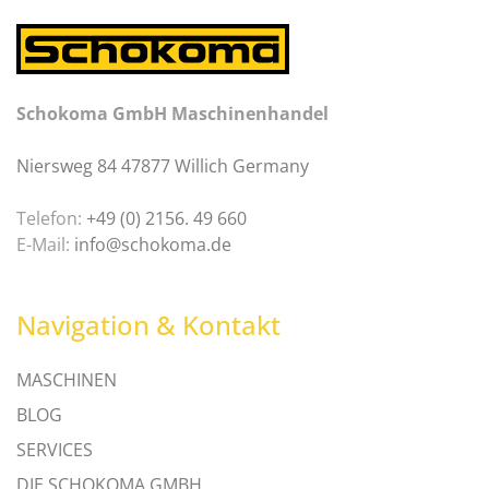
Schokoma GmbH Maschinenhandel
Niersweg 84 47877 Willich Germany
Telefon:
+49 (0) 2156. 49 660
E-Mail:
info@schokoma.de
Navigation & Kontakt
MASCHINEN
BLOG
SERVICES
DIE SCHOKOMA GMBH