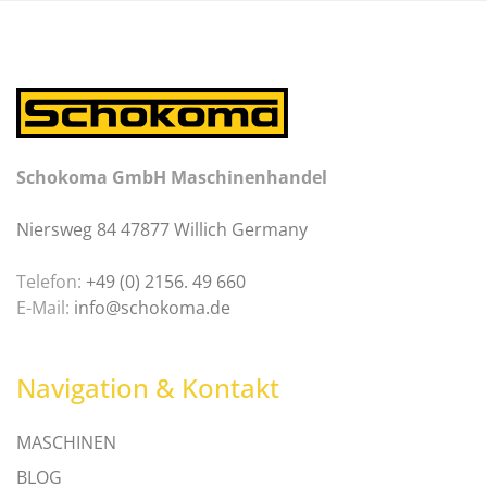
Schokoma GmbH Maschinenhandel
Niersweg 84 47877 Willich Germany
Telefon:
+49 (0) 2156. 49 660
E-Mail:
info@schokoma.de
Navigation & Kontakt
MASCHINEN
BLOG