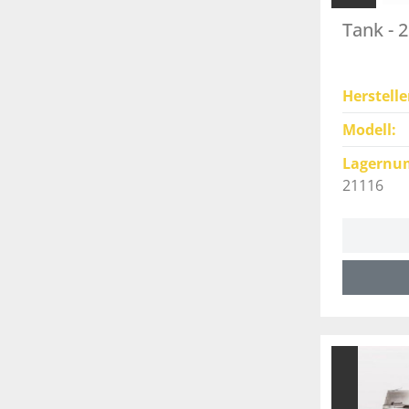
Tank - 
Herstelle
Modell
Lagernu
21116