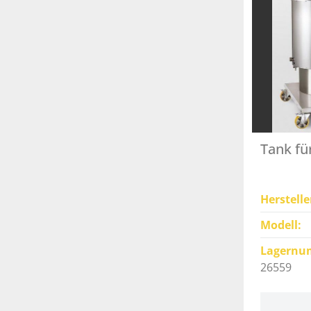
Tank fü
Herstelle
Modell
Lagernu
26559