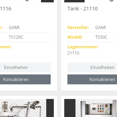
21116
Tank - 21110
r
GAMI
Hersteller
GAMI
TS120C
Modell
TS50C
mmer
Lagernummer
21110
Einzelheiten
Einzelheiten
Kontaktieren
Kontaktieren