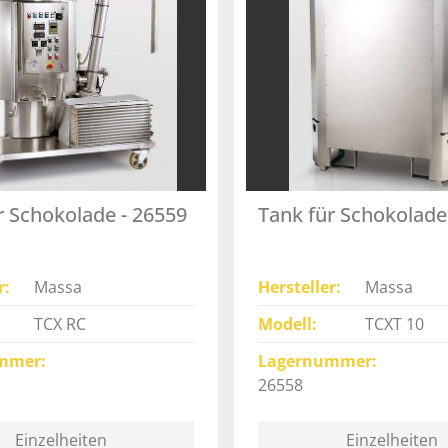
r Schokolade - 26559
Tank für Schokolade
r
Massa
Hersteller
Massa
TCX RC
Modell
TCXT 10
mmer
Lagernummer
26558
Einzelheiten
Einzelheiten