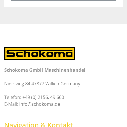
Schokoma GmbH Maschinenhandel
Niersweg 84 47877 Willich Germany
Telefon:
+49 (0) 2156. 49 660
E-Mail:
info@schokoma.de
Navigation & Kontakt