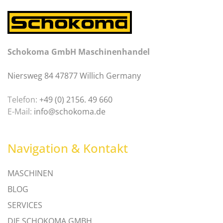
Schokoma GmbH Maschinenhandel
Niersweg 84 47877 Willich Germany
Telefon:
+49 (0) 2156. 49 660
E-Mail:
info@schokoma.de
Navigation & Kontakt
MASCHINEN
BLOG
SERVICES
DIE SCHOKOMA GMBH