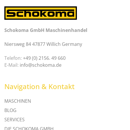
Schokoma GmbH Maschinenhandel
Niersweg 84 47877 Willich Germany
Telefon:
+49 (0) 2156. 49 660
E-Mail:
info@schokoma.de
Navigation & Kontakt
MASCHINEN
BLOG
SERVICES
DIE SCHOKOMA GMBH