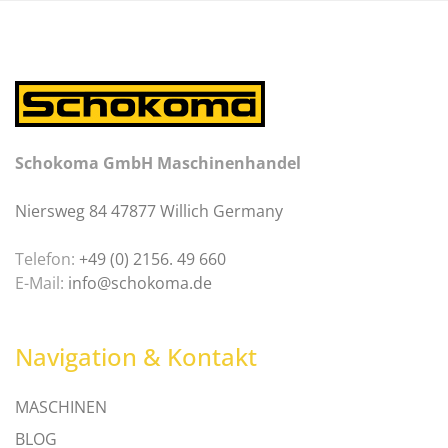
Schokoma GmbH Maschinenhandel
Niersweg 84 47877 Willich Germany
Telefon:
+49 (0) 2156. 49 660
E-Mail:
info@schokoma.de
Navigation & Kontakt
MASCHINEN
BLOG