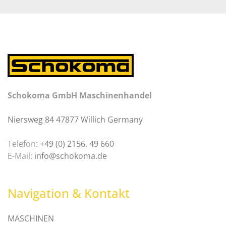
Schokoma GmbH Maschinenhandel
Niersweg 84 47877 Willich Germany
Telefon:
+49 (0) 2156. 49 660
E-Mail:
info@schokoma.de
Navigation & Kontakt
MASCHINEN