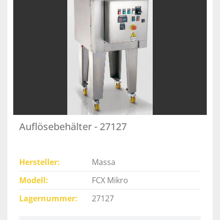
Auflösebehälter - 27127
Hersteller
Massa
Modell
FCX Mikro
Lagernummer
27127