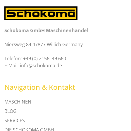
Schokoma GmbH Maschinenhandel
Niersweg 84 47877 Willich Germany
Telefon:
+49 (0) 2156. 49 660
E-Mail:
info@schokoma.de
Navigation & Kontakt
MASCHINEN
BLOG
SERVICES
DIE SCHOKOMA GMBH