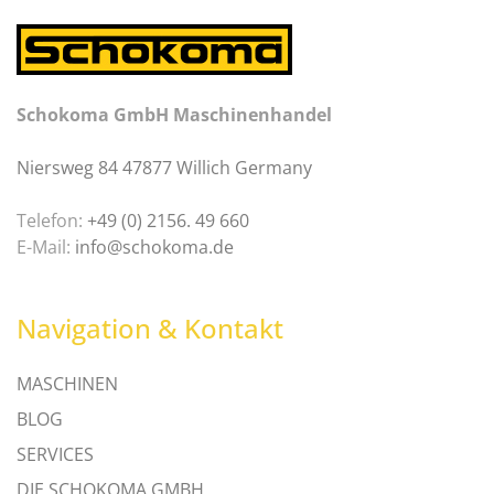
Schokoma GmbH Maschinenhandel
Niersweg 84 47877 Willich Germany
Telefon:
+49 (0) 2156. 49 660
E-Mail:
info@schokoma.de
Navigation & Kontakt
MASCHINEN
BLOG
SERVICES
DIE SCHOKOMA GMBH