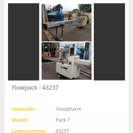
Flowpack - 43237
Hersteller
Tevopharm
Modell
Pack 7
Lagernummer
43237