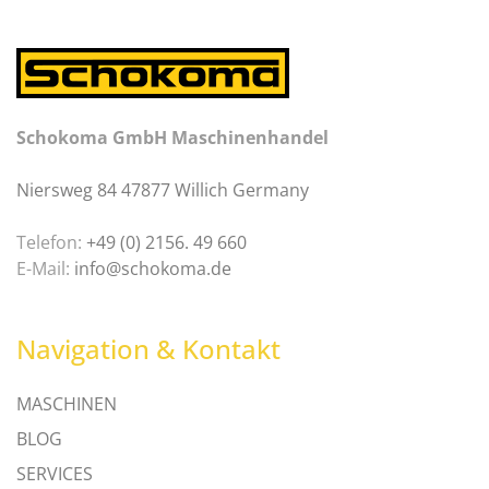
Schokoma GmbH Maschinenhandel
Niersweg 84 47877 Willich Germany
Telefon:
+49 (0) 2156. 49 660
E-Mail:
info@schokoma.de
Navigation & Kontakt
MASCHINEN
BLOG
SERVICES