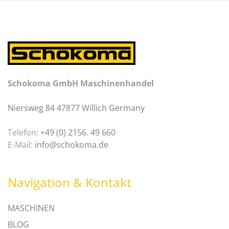
Schokoma GmbH Maschinenhandel
Niersweg 84 47877 Willich Germany
Telefon:
+49 (0) 2156. 49 660
E-Mail:
info@schokoma.de
Navigation & Kontakt
MASCHINEN
BLOG