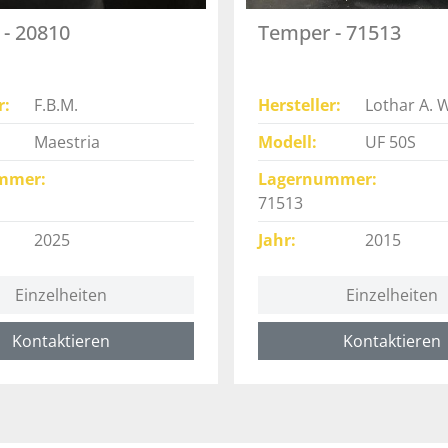
- 20810
Temper - 71513
r
F.B.M.
Hersteller
Lothar A. 
Maestria
Modell
UF 50S
mmer
Lagernummer
71513
2025
Jahr
2015
Einzelheiten
Einzelheiten
Kontaktieren
Kontaktieren