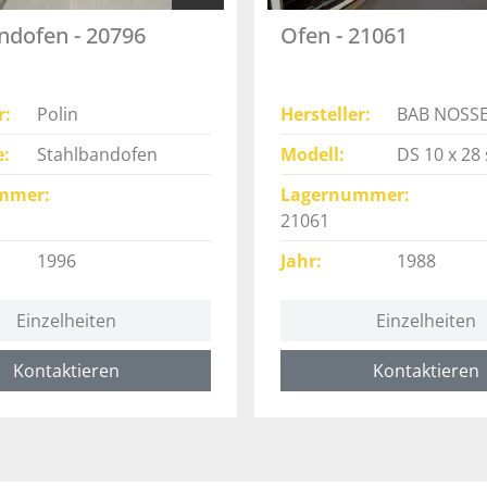
ndofen - 20796
Ofen - 21061
r
Polin
Hersteller
BAB NOSS
e
Stahlbandofen
Modell
DS 10 x 28 
mmer
Lagernummer
21061
1996
Jahr
1988
Einzelheiten
Einzelheiten
Kontaktieren
Kontaktieren