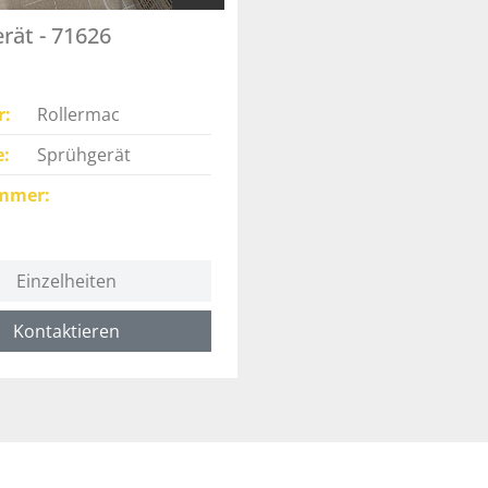
rät - 71626
r
Rollermac
e
Sprühgerät
mmer
Einzelheiten
Kontaktieren