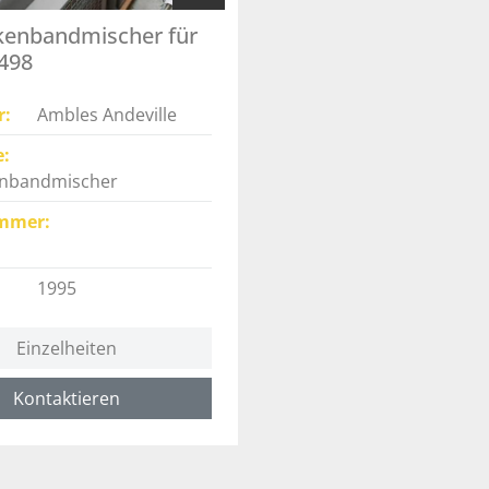
kenbandmischer für
5498
r
Ambles Andeville
e
nbandmischer
mmer
1995
Einzelheiten
Kontaktieren