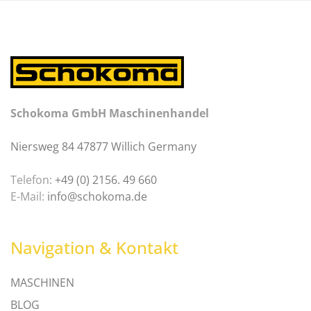
Schokoma GmbH Maschinenhandel
Niersweg 84 47877 Willich Germany
Telefon:
+49 (0) 2156. 49 660
E-Mail:
info@schokoma.de
Navigation & Kontakt
MASCHINEN
BLOG