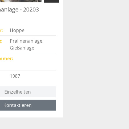
nanlage - 20203
r
Hoppe
e
Pralinenanlage,
Gießanlage
mmer
1987
Einzelheiten
Kontaktieren