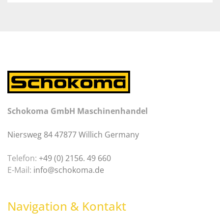
Schokoma GmbH Maschinenhandel
Niersweg 84 47877 Willich Germany
Telefon:
+49 (0) 2156. 49 660
E-Mail:
info@schokoma.de
Navigation & Kontakt