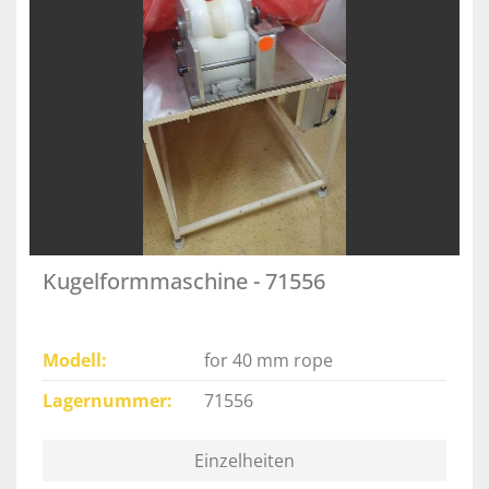
Kugelformmaschine - 71556
Modell
for 40 mm rope
Lagernummer
71556
Einzelheiten