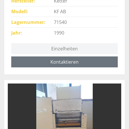
Hersteller
Ketter
Modell
KF AB
Lagernummer
71540
Jahr
1990
Einzelheiten
Kontaktieren