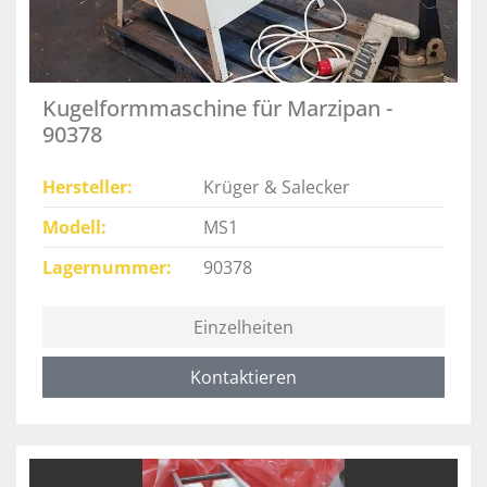
Kugelformmaschine für Marzipan -
90378
Hersteller
Krüger & Salecker
Modell
MS1
Lagernummer
90378
Einzelheiten
Kontaktieren