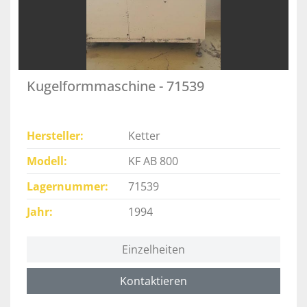
Kugelformmaschine - 71539
Hersteller
Ketter
Modell
KF AB 800
Lagernummer
71539
Jahr
1994
Einzelheiten
Kontaktieren