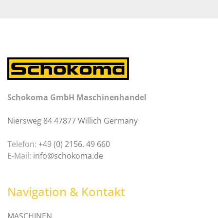
Schokoma GmbH Maschinenhandel
Niersweg 84 47877 Willich Germany
Telefon:
+49 (0) 2156. 49 660
E-Mail:
info@schokoma.de
Navigation & Kontakt
MASCHINEN