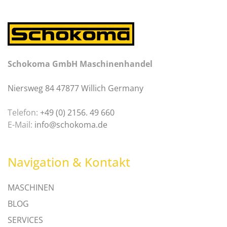
Schokoma GmbH Maschinenhandel
Niersweg 84 47877 Willich Germany
Telefon:
+49 (0) 2156. 49 660
E-Mail:
info@schokoma.de
Navigation & Kontakt
MASCHINEN
BLOG
SERVICES