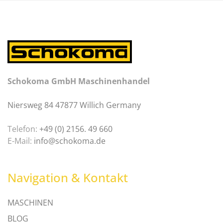
Schokoma GmbH Maschinenhandel
Niersweg 84 47877 Willich Germany
Telefon:
+49 (0) 2156. 49 660
E-Mail:
info@schokoma.de
Navigation & Kontakt
MASCHINEN
BLOG