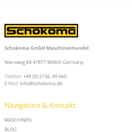
Schokoma GmbH Maschinenhandel
Niersweg 84 47877 Willich Germany
Telefon:
+49 (0) 2156. 49 660
E-Mail:
info@schokoma.de
Navigation & Kontakt
MASCHINEN
BLOG