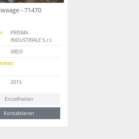
lwaage - 71470
r
PRISMA
INDUSTRIALE S.r.l.
08D3
mmer
2015
Einzelheiten
Kontaktieren