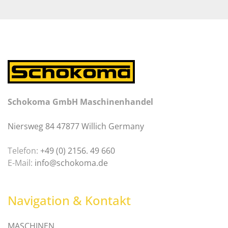
Schokoma GmbH Maschinenhandel
Niersweg 84 47877 Willich Germany
Telefon:
+49 (0) 2156. 49 660
E-Mail:
info@schokoma.de
Navigation & Kontakt
MASCHINEN