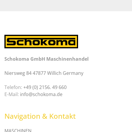
Schokoma GmbH Maschinenhandel
Niersweg 84 47877 Willich Germany
Telefon:
+49 (0) 2156. 49 660
E-Mail:
info@schokoma.de
Navigation & Kontakt
MASCHINEN