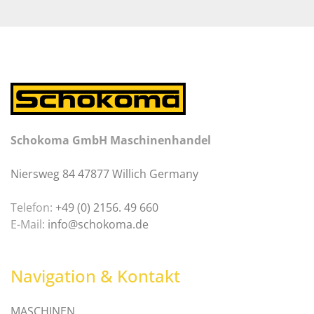
Schokoma GmbH Maschinenhandel
Niersweg 84 47877 Willich Germany
Telefon:
+49 (0) 2156. 49 660
E-Mail:
info@schokoma.de
Navigation & Kontakt
MASCHINEN