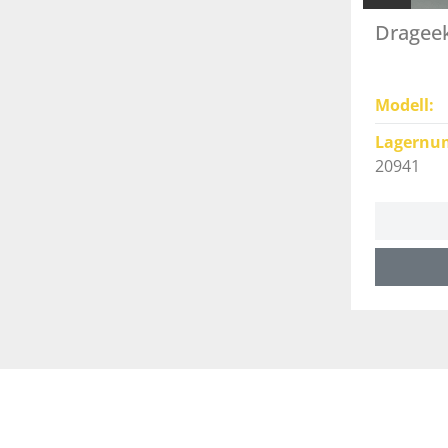
Drageek
Modell
Lagernu
20941