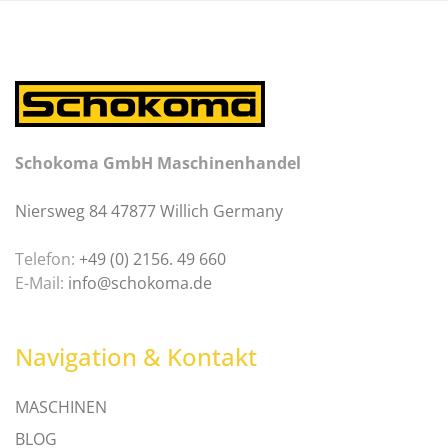
Schokoma GmbH Maschinenhandel
Niersweg 84 47877 Willich Germany
Telefon:
+49 (0) 2156. 49 660
E-Mail:
info@schokoma.de
Navigation & Kontakt
MASCHINEN
BLOG